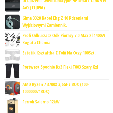
Urządzenie wielofunkcyjne HP Smart Tank 515
AiO (1TJ09A)
Gima 3328 Kabel Ekg Z 10 Rdzeniami
Wyjściowymi Zamiennik.
Profi Odkurzacz Odk Piorący 7.0 Max Xl 1400W
Bogata Chemia
Estetik Kształtka Z Folii Na Oczy 100Szt.
Portwest Spodnie Kx3 Flexi T803 Szary Xxl
AMD Ryzen 7 3700X 3,6GHz BOX (100-
100000071BOX)
Ferroli Salerno 12kW