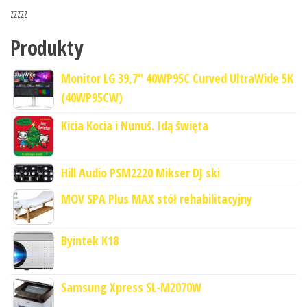
zzzzz
Produkty
Monitor LG 39,7" 40WP95C Curved UltraWide 5K
(40WP95CW)
Kicia Kocia i Nunuś. Idą święta
Hill Audio PSM2220 Mikser DJ ski
MOV SPA Plus MAX stół rehabilitacyjny
Byintek K18
Samsung Xpress SL-M2070W