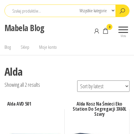
Przejdź
do
treści
Mabela Blog
0
Menu
Blog
Sklep
Moje konto
Alda
Showing all 2 results
Alda AVD 501
Alda Kosz Na Śmieci Eko
Station Do Segregacji 3X60L
Szary