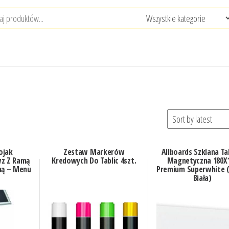
ojak
Zestaw Markerów
Allboards Szklana Ta
z Z Ramą
Kredowych Do Tablic 4szt.
Magnetyczna 180X
ną – Menu
Premium Superwhite 
Biała)