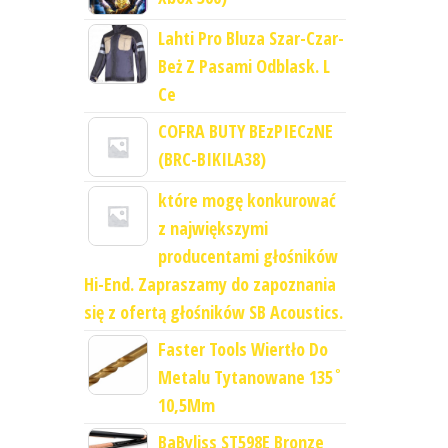
Lahti Pro Bluza Szar-Czar-
Beż Z Pasami Odblask. L
Ce
COFRA BUTY BEzPIECzNE
(BRC-BIKILA38)
które mogę konkurować
z największymi
producentami głośników
Hi-End. Zapraszamy do zapoznania
się z ofertą głośników SB Acoustics.
Faster Tools Wiertło Do
Metalu Tytanowane 135˚
10,5Mm
BaByliss ST598E Bronze