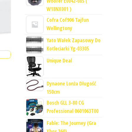
Woofer E0042-08S (
W18NX001 )
Cofra Cof906 Tajfun
Wellingtony
Yato Wałek Zapasowy Do
Kotleciarki Yg-03305
Unique Deal
Dynaone Lonża Długość
150cm
Bosch GLL 3-80 CG
Professional 0601063T00
Fable: The Journey (Gra
Xbox 360)