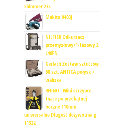
Shimmer 235
Makita 9403J
NILFISK Odkurzacz
przemysłowy/1-fazowy 2
L40FN
Gerlach Zestaw sztućców
68 szt. ANTICA połysk +
walizka
RHINO - Mini szczypce
tnące po przekątnej
boczne 110mm
uniwersalne Długość dożywotnia g
11322