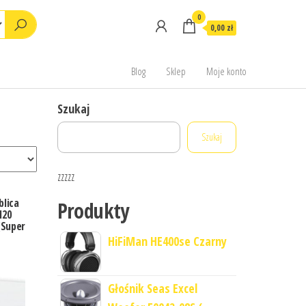
0
0,00 zł
Blog
Sklep
Moje konto
Szukaj
Szukaj
zzzzz
blica
Produkty
120
(Super
HiFiMan HE400se Czarny
Głośnik Seas Excel