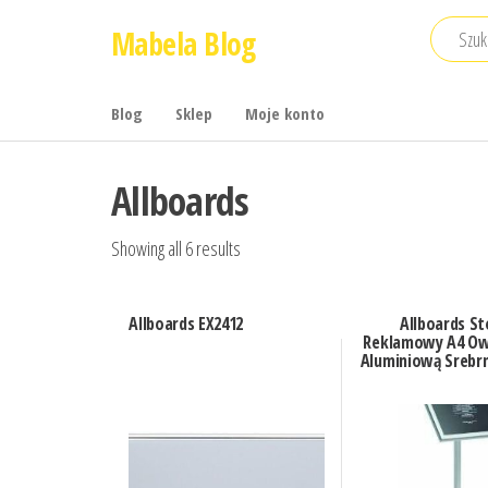
Przejdź
Mabela Blog
do
treści
Blog
Sklep
Moje konto
Allboards
Showing all 6 results
Allboards EX2412
Allboards St
Reklamowy A4 Ow
Aluminiową Srebr