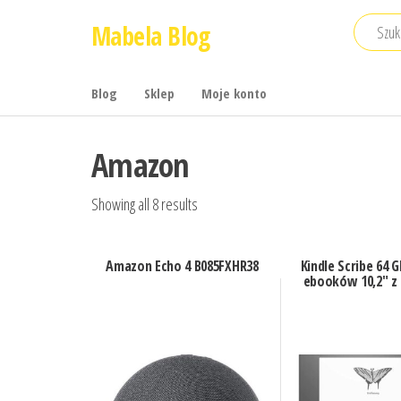
Przejdź
Mabela Blog
do
treści
Blog
Sklep
Moje konto
Amazon
Showing all 8 results
Amazon Echo 4 B085FXHR38
Kindle Scribe 64 G
ebooków 10,2″ z 