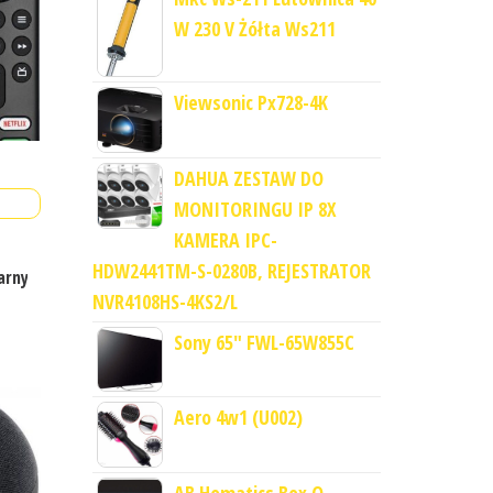
W 230 V Żółta Ws211
Viewsonic Px728-4K
DAHUA ZESTAW DO
MONITORINGU IP 8X
KAMERA IPC-
HDW2441TM-S-0280B, REJESTRATOR
arny
NVR4108HS-4KS2/L
Sony 65" FWL-65W855C
Aero 4w1 (U002)