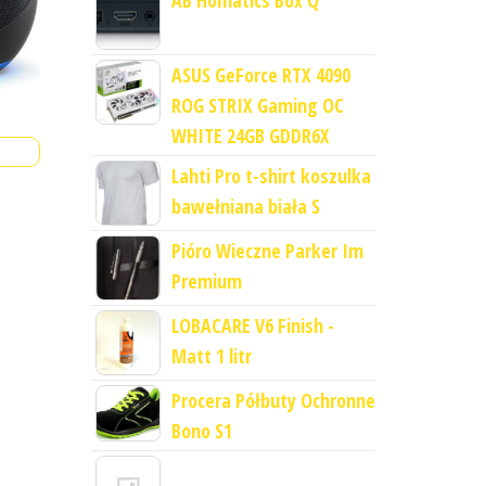
AB Homatics Box Q
ASUS GeForce RTX 4090
ROG STRIX Gaming OC
WHITE 24GB GDDR6X
Lahti Pro t-shirt koszulka
bawełniana biała S
Pióro Wieczne Parker Im
Premium
LOBACARE V6 Finish -
Matt 1 litr
Procera Półbuty Ochronne
Bono S1