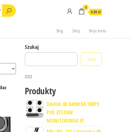
0
0,00 zł
Blog
Sklep
Moje konto
Szukaj
Szukaj
zzzzz
 Max
Produkty
DAHUA 4X KAMERA 5MPX
POE ZESTAW
MONITORINGU IP
Mkc Ws-211 Lutownica 40