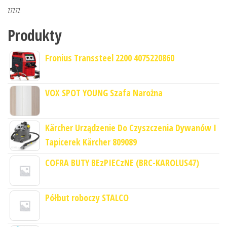
zzzzz
Produkty
Fronius Transsteel 2200 4075220860
VOX SPOT YOUNG Szafa Narożna
Kärcher Urządzenie Do Czyszczenia Dywanów I
Tapicerek Kärcher 809089
COFRA BUTY BEzPIECzNE (BRC-KAROLUS47)
Półbut roboczy STALCO