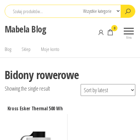
Przejdź
do
treści
Mabela Blog
0
Menu
Blog
Sklep
Moje konto
Bidony rowerowe
Showing the single result
Kross Esker Thermal 500 Wh