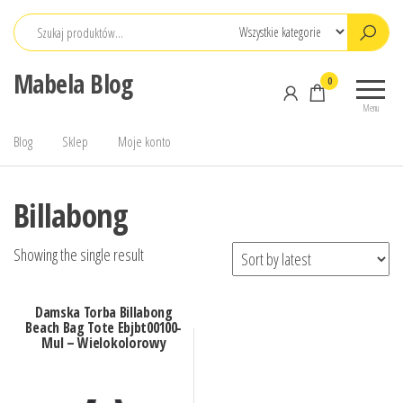
Przejdź
do
treści
Mabela Blog
0
Menu
Blog
Sklep
Moje konto
Billabong
Showing the single result
Damska Torba Billabong
Beach Bag Tote Ebjbt00100-
Mul – Wielokolorowy