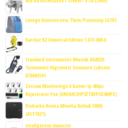
Ma-Ga Kotleciarka / Steker/ S-20 (2045)
Lovego Koncentrator Tlenu Przenośny LG101
Karcher K2 Universal Edition 1.673-000.0
Standard Instruments Miernik Ab8820
Termometr Higrometr Sonometr Luksom
876669341
Zestaw Monitoringu 6 Kamer Ip 4Mpx
Rejestrator Poe (UNIARCHIPSET8XPOE4MPX)
Drukarka Konica Minolta Bizhub 5000i
(ACF1021)
Inteligentny inwestor