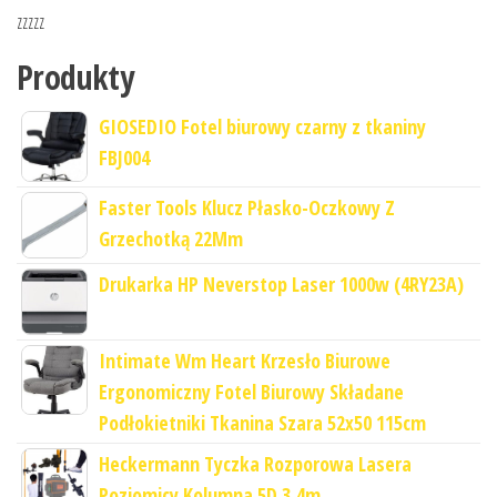
zzzzz
Produkty
GIOSEDIO Fotel biurowy czarny z tkaniny
FBJ004
Faster Tools Klucz Płasko-Oczkowy Z
Grzechotką 22Mm
Drukarka HP Neverstop Laser 1000w (4RY23A)
Intimate Wm Heart Krzesło Biurowe
Ergonomiczny Fotel Biurowy Składane
Podłokietniki Tkanina Szara 52x50 115cm
Heckermann Tyczka Rozporowa Lasera
Poziomicy Kolumna 5D 3,4m