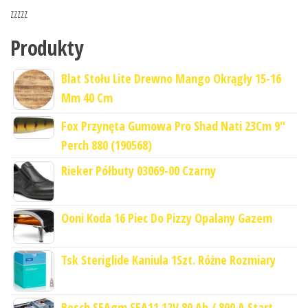
zzzzz
Produkty
Blat Stołu Lite Drewno Mango Okrągły 15-16
Mm 40 Cm
Fox Przynęta Gumowa Pro Shad Nati 23Cm 9"
Perch 880 (190568)
Rieker Półbuty 03069-00 Czarny
Ooni Koda 16 Piec Do Pizzy Opalany Gazem
Tsk Steriglide Kaniula 1Szt. Różne Rozmiary
Bosch S5Agm S5A11 12V 80 Ah / 800 A Start-