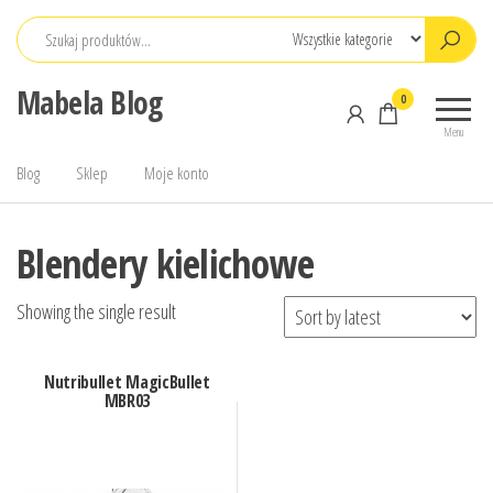
Przejdź
do
treści
Mabela Blog
0
Menu
Blog
Sklep
Moje konto
Blendery kielichowe
Showing the single result
Nutribullet MagicBullet
MBR03