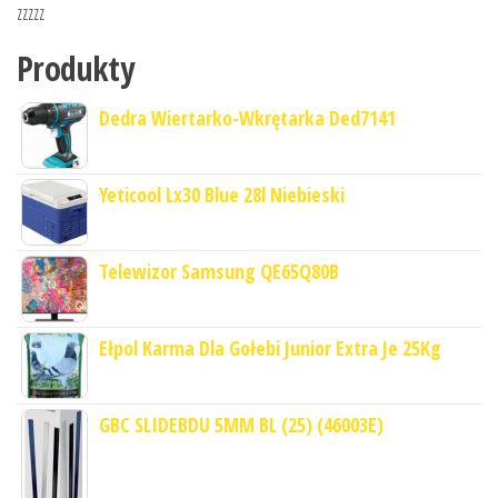
zzzzz
Produkty
Dedra Wiertarko-Wkrętarka Ded7141
Yeticool Lx30 Blue 28l Niebieski
Telewizor Samsung QE65Q80B
Ełpol Karma Dla Gołebi Junior Extra Je 25Kg
GBC SLIDEBDU 5MM BL (25) (46003E)