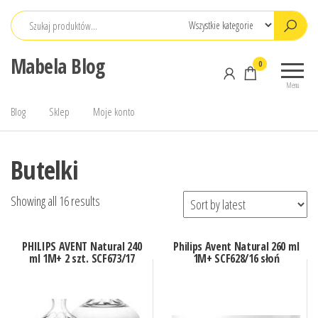
Przejdź
do
treści
Mabela Blog
0
Menu
Blog
Sklep
Moje konto
Butelki
Showing all 16 results
PHILIPS AVENT Natural 240
Philips Avent Natural 260 ml
ml 1M+ 2 szt. SCF673/17
1M+ SCF628/16 słoń