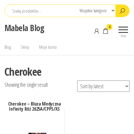
Przejdź
do
treści
Mabela Blog
0
Menu
Blog
Sklep
Moje konto
Cherokee
Showing the single result
Cherokee – Bluza Medyczna
Infinity Róż 2625A/CPPS/XS