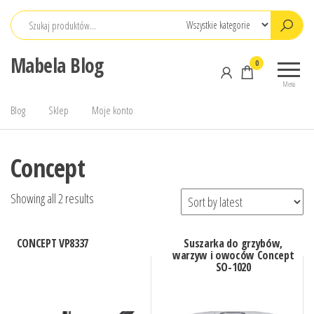
Przejdź
do
treści
Mabela Blog
0
Menu
Blog
Sklep
Moje konto
Concept
Showing all 2 results
CONCEPT VP8337
Suszarka do grzybów,
warzyw i owoców Concept
SO-1020