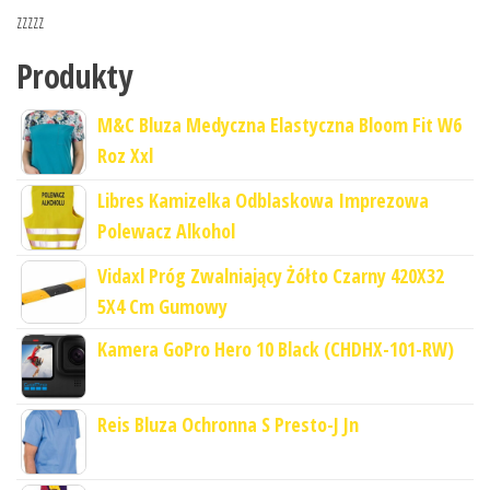
zzzzz
Produkty
M&C Bluza Medyczna Elastyczna Bloom Fit W6
Roz Xxl
Libres Kamizelka Odblaskowa Imprezowa
Polewacz Alkohol
Vidaxl Próg Zwalniający Żółto Czarny 420X32
5X4 Cm Gumowy
Kamera GoPro Hero 10 Black (CHDHX-101-RW)
Reis Bluza Ochronna S Presto-J Jn