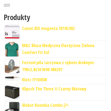
zzzzz
Produkty
Canon 055 magenta 3014C002
M&C Bluza Medyczna Elastyczna Zielona
Comfort Fit Xxl
Festool piła tarczowa z zębem drobnym
190x2,8x30 W48 486297
Klotz IY104SW
Klipsch The Three II Czarny Matowy
iRobot Roomba Combo j7+