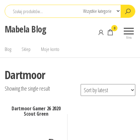
Przejdź
do
treści
Mabela Blog
0
Menu
Blog
Sklep
Moje konto
Dartmoor
Showing the single result
Dartmoor Gamer 26 2020
Scout Green