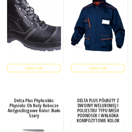
Zobacz cenę
Zobacz cenę
Delta Plus Phyhcobbc
DELTA PLUS PÓŁBUTY Z
Physiohc Ob Buty Robocze
DWOINY WELUROWEJ I
Antypoślizgowe Kolor: Biało
POLIESTRU TYPU MESH
Szary
PODNOSEK I WKŁADKA
KOMPOZYTOWE KOLOR
SZARO-NIEBIESKI ROZMIAR
40 PIED ASTISPGB40