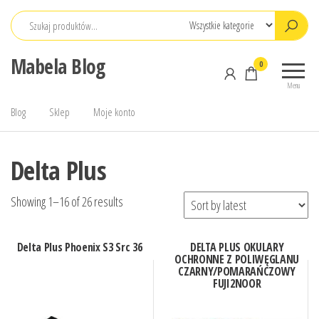
Przejdź
do
treści
Mabela Blog
0
Menu
Blog
Sklep
Moje konto
Delta Plus
Showing 1–16 of 26 results
Delta Plus Phoenix S3 Src 36
DELTA PLUS OKULARY
OCHRONNE Z POLIWĘGLANU
CZARNY/POMARAŃCZOWY
FUJI2NOOR