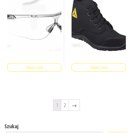
Zobacz cenę
Zobacz cenę
1
2
→
Szukaj