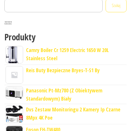
Szukaj
zzzzz
Produkty
Camry Boiler Cr 1259 Electric 1650 W 20L
Stainless Steel
Reis Buty Bezpieczne Bryes-T-S1 By
Panasonic Pt-Mz780 (Z Obiektywem
Standardowym) Biały
Dvs Zestaw Monitoringu 2 Kamery Ip Czarne
8Mpx 4K Poe
Epson EH-TW480