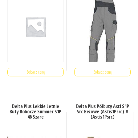
Zobacz cenę
Zobacz cenę
Delta Plus Lekkie Letnie
Delta Plus Półbuty Asti S1P
Buty Robocze Summer S1P
Src Beżowe (Astis1Psrc) #
46 Szare
(Astis1Psrc)