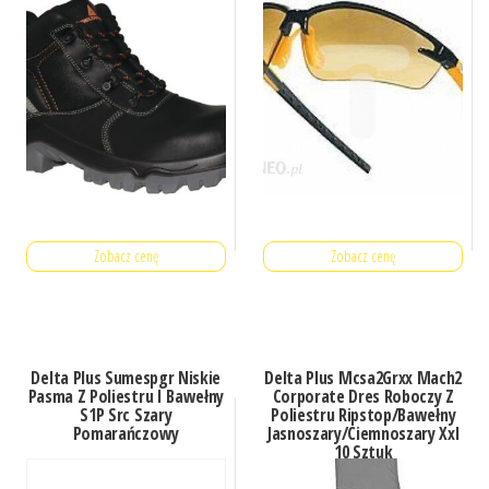
Zobacz cenę
Zobacz cenę
Delta Plus Sumespgr Niskie
Delta Plus Mcsa2Grxx Mach2
Pasma Z Poliestru I Bawełny
Corporate Dres Roboczy Z
S1P Src Szary
Poliestru Ripstop/Bawełny
Pomarańczowy
Jasnoszary/Ciemnoszary Xxl
10 Sztuk