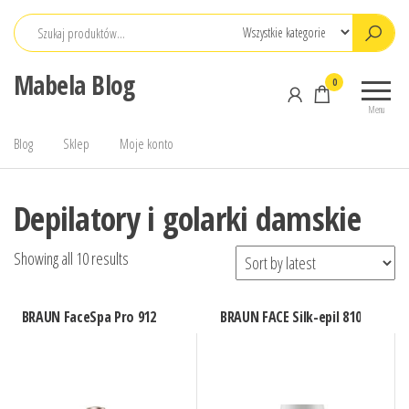
Przejdź
do
treści
Mabela Blog
0
Menu
Blog
Sklep
Moje konto
Depilatory i golarki damskie
Showing all 10 results
BRAUN FaceSpa Pro 912
BRAUN FACE Silk-epil 810