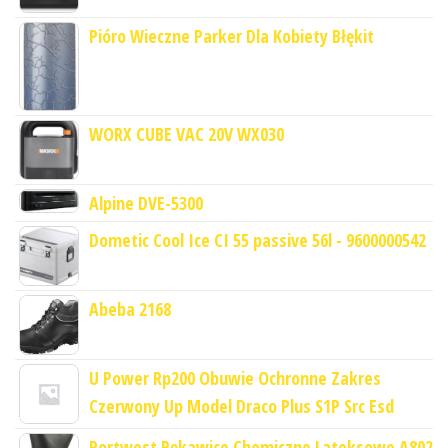
Pióro Wieczne Parker Dla Kobiety Błękit
WORX CUBE VAC 20V WX030
Alpine DVE-5300
Dometic Cool Ice CI 55 passive 56l - 9600000542
Abeba 2168
U Power Rp200 Obuwie Ochronne Zakres
Czerwony Up Model Draco Plus S1P Src Esd
Portwest Rękawice Chemiczne Lateksowe A802