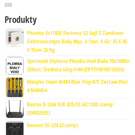
zzzzz
Produkty
Phoenix Ss1182E Fortress S2 Sejf Z Zamkiem
Elektronicznym Biały Wys. X Szer. X Gł.: 35 X 45
X 35cm 25 Kg
Specmark Etykieta Plomba Void Biała 10x10Mm
250szt. Średnica Gilzy Fi40 (EPTTVW10X10250)
Marples Irwin M444 Blue Chip B/E Zestaw Dłut
4 M444S4
Router D-Link DIR-825/EE AC1200 czarny
(DIR825EE)
Vincent SV-228 (Czarny)