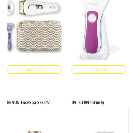
Zobacz cenę
Zobacz cenę
BRAUN FaceSpa SE851V
IPL SILKN Infinity