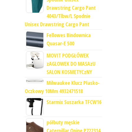
Drawstring Cargo Pant
4043/Tlbw/L Spodnie
Unisex Drawstring Cargo Pant
Fellowes Bindownica
Quasar-E 500
MOVIT PODGŁÓWEK
zAGLOWEK DO MASAzU
SALON KOSMETYCzNY
Milwaukee Klucz Płasko-
Oczkowy 10Mm 4932471518
Starmix Suszarka TFCW16
półbuty męskie
Caterpillar Opine P722314