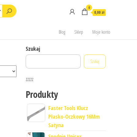
0
0,00 zł
Blog
Sklep
Moje konto
Szukaj
Szukaj
zzzzz
Produkty
Faster Tools Klucz
Płasko-Oczkowy 16Mm
Satyna
Spodnie Unisex