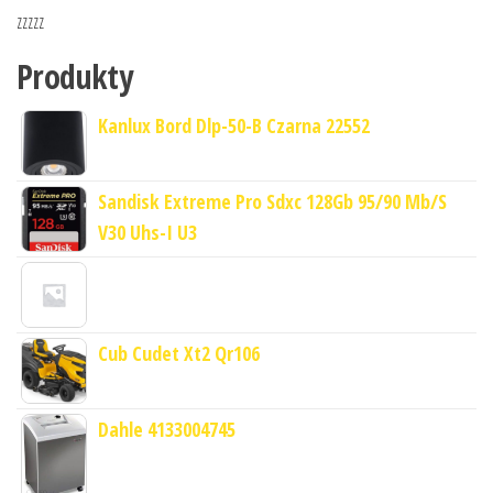
zzzzz
Produkty
Kanlux Bord Dlp-50-B Czarna 22552
Sandisk Extreme Pro Sdxc 128Gb 95/90 Mb/S
V30 Uhs-I U3
Cub Cudet Xt2 Qr106
Dahle 4133004745