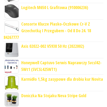
Logitech M650 L Grafitowa (910006236)
Consorte Klucze Płasko-Oczkowe Cr-V Z
Grzechotką I Przegubem - Od 8 Do 24. 18
84267777
Axis 02022-002 V5938 50 Hz (2022002)
Honeywell Captuvo Serwis Naprawczy Svcsl42-
5Wt1 (SVCSL425WT1)
Karmidło 1,5kg zasypowe dla drobiu kur Novita
Doniczka Na Stojaku Neva Stripe Gold