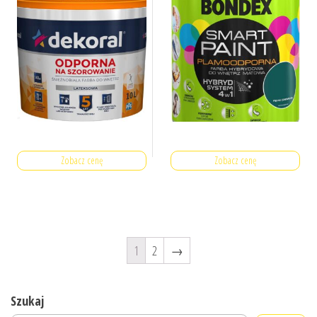
Zobacz cenę
Zobacz cenę
1
2
→
Szukaj