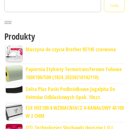
Szukaj
zzzzz
Produkty
Maszyna do szycia Brother KE14S czerwona
Papiernia Etykiety Termotransferowe Foliowe
100X100/500 (1824_20230216142110)
Delta Plus Paski Podbródkowe Jugalpha Do
Hełmów Odblaskowych Opak. 10szt.
ESX HXE100.4 WZMACNIACZ 4-KANAŁOWY 4X100
W 2 OHM
OTL Technologies Słuchawki douszne L.O.L.