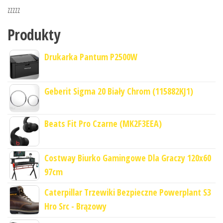
zzzzz
Produkty
Drukarka Pantum P2500W
Geberit Sigma 20 Biały Chrom (115882KJ1)
Beats Fit Pro Czarne (MK2F3EEA)
Costway Biurko Gamingowe Dla Graczy 120x60
97cm
Caterpillar Trzewiki Bezpieczne Powerplant S3
Hro Src - Brązowy