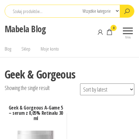
Przejdź
do
treści
Mabela Blog
0
Menu
Blog
Sklep
Moje konto
Geek & Gorgeous
Showing the single result
Geek & Gorgeous A-Game 5
– serum z 0,05% Retinalu 30
ml