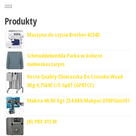
zzzzz
Produkty
Maszyna do szycia Brother 4234D
Schmuddelwedda Parka w kolorze
niebieskoszarym
Resto Quality Obieraczka Do Czosnku Wsad
8Kg 0,75kW C/E Gp8T (GP8TCE)
Makita 40,0V Xgt 2X4.0Ah Makpac Df001Gm201
JBL PRX 415 M