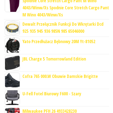
Spodnie Core Stretch Cargo Pant M Wino
4043/Winw/Xs Spodnie Core Stretch Cargo Pant
M Wino 4043/Winw/Xs
Dewalt Przełącznik Funkcji Do Wkrętarki Dcd
925 935 945 936 985N 985 65046000
Yato Przedłużacz Bębnowy 20M Yt-81052
JBL Charge 5 Tomorrowland Edition
Cofra 765 000.W Obuwie Damskie Brigitte
U-Fell Fotel Biurowy F600 - Szary
Milwaukee PFH 26 4933428230