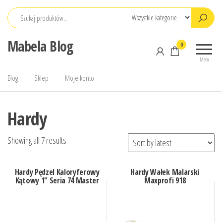
Przejdź
do
treści
Mabela Blog
0
Menu
Blog
Sklep
Moje konto
Hardy
Showing all 7 results
Hardy Pędzel Kaloryferowy
Hardy Wałek Malarski
Kątowy 1″ Seria 74 Master
Maxprofi 918