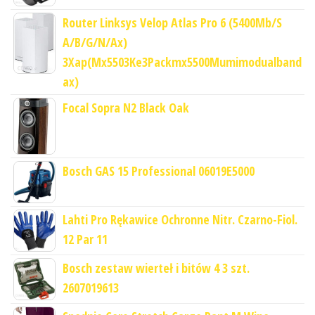
Router Linksys Velop Atlas Pro 6 (5400Mb/S
A/B/G/N/Ax)
3Xap(Mx5503Ke3Packmx5500Mumimodualband
ax)
Focal Sopra N2 Black Oak
Bosch GAS 15 Professional 06019E5000
Lahti Pro Rękawice Ochronne Nitr. Czarno-Fiol.
12 Par 11
Bosch zestaw wierteł i bitów 4 3 szt.
2607019613