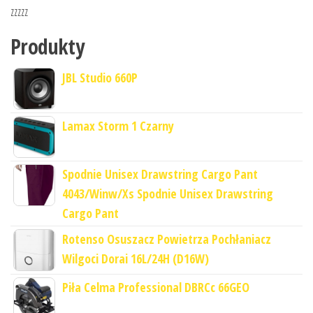
zzzzz
Produkty
JBL Studio 660P
Lamax Storm 1 Czarny
Spodnie Unisex Drawstring Cargo Pant
4043/Winw/Xs Spodnie Unisex Drawstring
Cargo Pant
Rotenso Osuszacz Powietrza Pochłaniacz
Wilgoci Dorai 16L/24H (D16W)
Piła Celma Professional DBRCc 66GEO