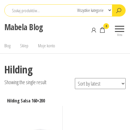
Przejdź
do
treści
Mabela Blog
0
Menu
Blog
Sklep
Moje konto
Hilding
Showing the single result
Hilding Salsa 160×200