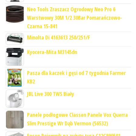
Neo Tools Zraszacz Ogrodowy Neo Pro 6
Warstwowy 30M 1/2 30Bar Pomarańczowo-
Czarna 15-841
Minolta Di 4163613 250/251/F
Kyocera-Mita M3145dn
Pasza dla kaczek i gęsi od 7 tygodnia Farmer
KB2
JBL Live 300 TWS Biały
Panele podłogowe Classen Panele Vox Querra
Slim Prestige Wr Dąb Vermon (56532)
Epson Pojemnik na zużyty tusz C12C890501