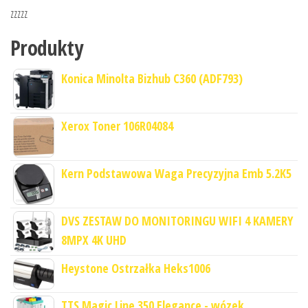
zzzzz
Produkty
Konica Minolta Bizhub C360 (ADF793)
Xerox Toner 106R04084
Kern Podstawowa Waga Precyzyjna Emb 5.2K5
DVS ZESTAW DO MONITORINGU WIFI 4 KAMERY
8MPX 4K UHD
Heystone Ostrzałka Heks1006
TTS Magic Line 350 Elegance - wózek