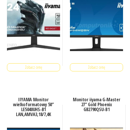
Zobacz cenę
Zobacz cenę
IIYAMA Monitor
Monitor iiyama G-Master
wielkoformatowy 50”
27″ Gold Phoenix
LE5040UHS-B1
GB2790QSU-B1
LAN,AMVA3,18/7,4K