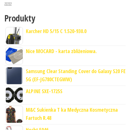
zzzzz
Produkty
Karcher HD 5/15 C 1.520-930.0
Nice MOCARD - karta zbliżeniowa.
Samsung Clear Standing Cover do Galaxy S20 FE
5G (EF-JG780CTEGWW)
ALPINE SXE-1725S
M&C Sukienka T ka Medyczna Kosmetyczna
Fartuch R.48
Hecht 5046