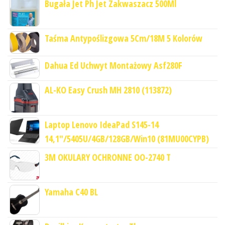
Bugała Jet Ph Jet Zakwaszacz 500Ml
Taśma Antypoślizgowa 5Cm/18M 5 Kolorów
Dahua Ed Uchwyt Montażowy Asf280F
AL-KO Easy Crush MH 2810 (113872)
Laptop Lenovo IdeaPad S145-14
14,1"/5405U/4GB/128GB/Win10 (81MU00CYPB)
3M OKULARY OCHRONNE OO-2740 T
Yamaha C40 BL