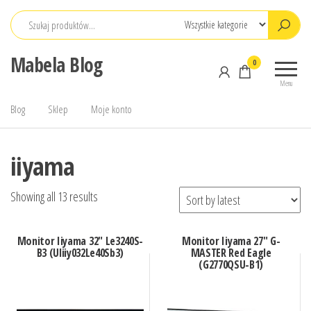
Przejdź
do
treści
Mabela Blog
0
Menu
Blog
Sklep
Moje konto
iiyama
Showing all 13 results
Monitor Iiyama 32″ Le3240S-
Monitor Iiyama 27″ G-
B3 (Uliiy032Le40Sb3)
MASTER Red Eagle
(G2770QSU-B1)