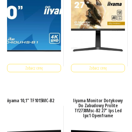
Zobacz cenę
Zobacz cenę
iiyama 10,1″ TF1015MC-B2
Iiyama Monitor Dotykowy
Do Zabudowy Prolite
Tf2738Msc-B2 27″ Ips Led
Ipx1 Openframe