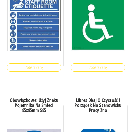
Zobacz cenę
Zobacz cenę
Obowiązkowe: Użyj Znaku
Libres Dbaj O Czystość I
Pojemnika Na Śmieci
Porządek Na Stanowisku
85x85mm S85
Pracy Zno