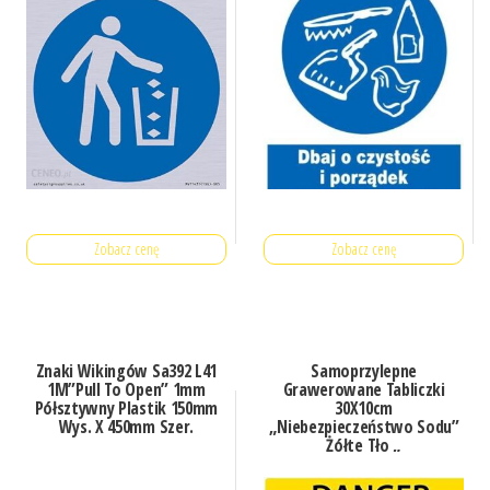
Zobacz cenę
Zobacz cenę
Znaki Wikingów Sa392 L41
Samoprzylepne
1M”Pull To Open” 1mm
Grawerowane Tabliczki
Półsztywny Plastik 150mm
30X10cm
Wys. X 450mm Szer.
„Niebezpieczeństwo Sodu”
Żółte Tło „