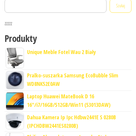
Szukaj
zzzzz
Produkty
Unique Meble Fotel Wau 2 Biały
Pralko-suszarka Samsung EcoBubble Slim
WD8NK52E0AW
Laptop Huawei MateBook D 16
16"/i7/16GB/512GB/Win11 (53013DAW)
Dahua Kamera Ip Ipc Hdbw2441E S 0280B
(IPCHDBW2441ES0280B)