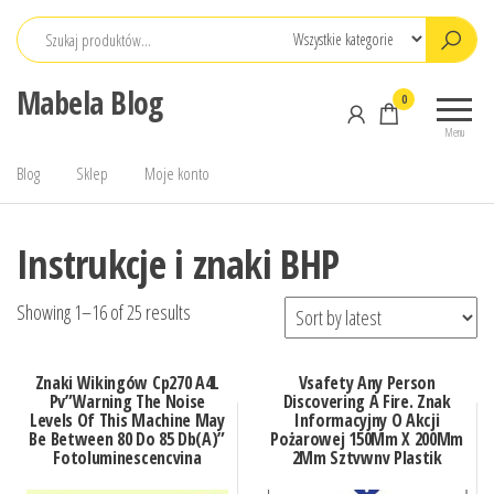
Przejdź
do
treści
Mabela Blog
0
Menu
Blog
Sklep
Moje konto
Instrukcje i znaki BHP
Showing 1–16 of 25 results
Znaki Wikingów Cp270 A4L
Vsafety Any Person
Pv”Warning The Noise
Discovering A Fire. Znak
Levels Of This Machine May
Informacyjny O Akcji
Be Between 80 Do 85 Db(A)”
Pożarowej 150Mm X 200Mm
Fotoluminescencyjna
2Mm Sztywny Plastik
Naklejka Winylowa 300mm