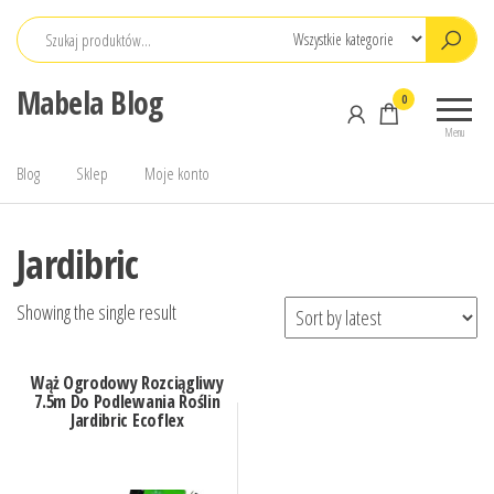
Przejdź
do
treści
Mabela Blog
0
Menu
Blog
Sklep
Moje konto
Jardibric
Showing the single result
Wąż Ogrodowy Rozciągliwy
7.5m Do Podlewania Roślin
Jardibric Ecoflex