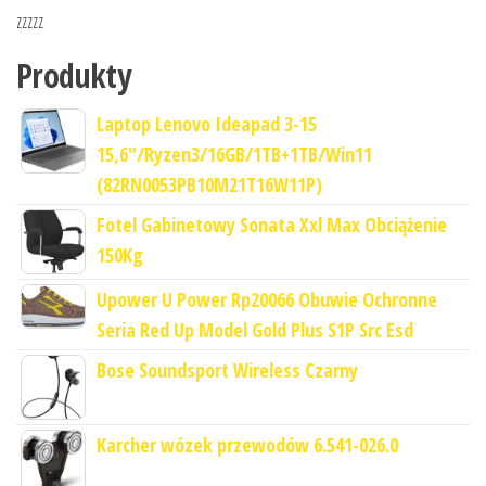
zzzzz
Produkty
Laptop Lenovo Ideapad 3-15
15,6"/Ryzen3/16GB/1TB+1TB/Win11
(82RN0053PB10M21T16W11P)
Fotel Gabinetowy Sonata Xxl Max Obciążenie
150Kg
Upower U Power Rp20066 Obuwie Ochronne
Seria Red Up Model Gold Plus S1P Src Esd
Bose Soundsport Wireless Czarny
Karcher wózek przewodów 6.541-026.0