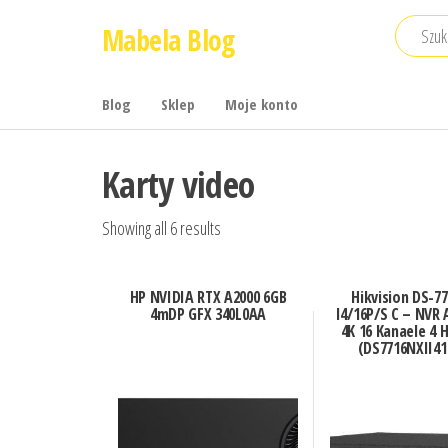
Przejdź
Mabela Blog
do
treści
Blog
Sklep
Moje konto
Karty video
Showing all 6 results
HP NVIDIA RTX A2000 6GB
Hikvision DS-7
4mDP GFX 340L0AA
I4/16P/S C – NVR
4K 16 Kanaele 4 
(DS7716NXII41