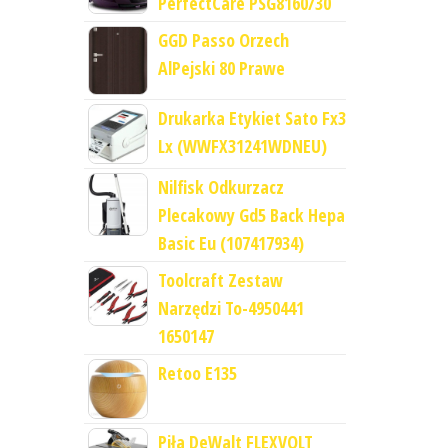
PerfectCare PSG8160/30
GGD Passo Orzech
AlPejski 80 Prawe
Drukarka Etykiet Sato Fx3
Lx (WWFX31241WDNEU)
Nilfisk Odkurzacz
Plecakowy Gd5 Back Hepa
Basic Eu (107417934)
Toolcraft Zestaw
Narzędzi To-4950441
1650147
Retoo E135
Piła DeWalt FLEXVOLT