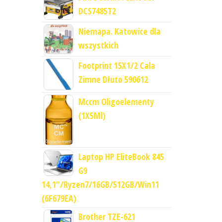
DCS7485T2
Niemapa. Katowice dla
wszystkich
Footprint 15X1/2 Cala
Zimne Dłuto 590612
Mccm Oligoelementy
(1X5Ml)
Laptop HP EliteBook 845
G9
14,1"/Ryzen7/16GB/512GB/Win11
(6F679EA)
Brother TZE-621