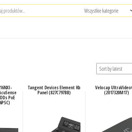
716NXI-
Tangent Devices Element Kb
Velocap UltraVideo
 AcuSense
Panel (827C797BB)
(2017320M17)
HDDs PoE
6PSC)