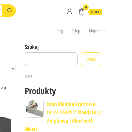
0
0,00 zł
Blog
Sklep
Moje konto
Szukaj
Szukaj
zzzzz
Cap
Produkty
Orno Klamka Szyfrowa
Or-Zs-853/N Z Klawiaturą
Dotykową I Bluetooth
Nikiel