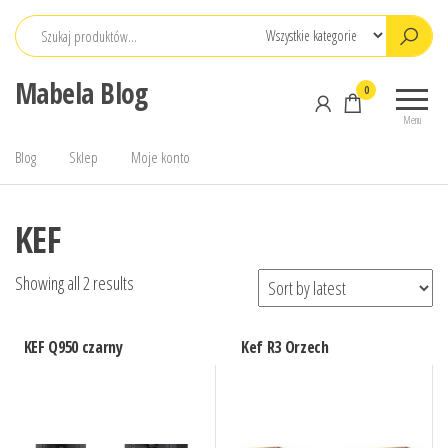
Przejdź
do
treści
Mabela Blog
0
Menu
Blog
Sklep
Moje konto
KEF
Showing all 2 results
KEF Q950 czarny
Kef R3 Orzech