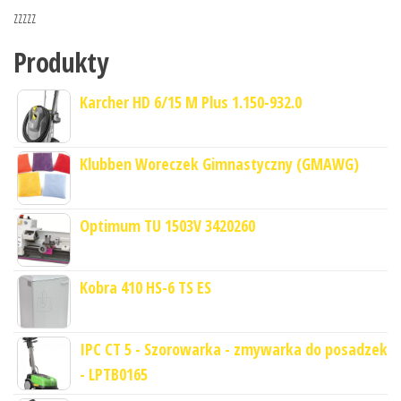
zzzzz
Produkty
Karcher HD 6/15 M Plus 1.150-932.0
Klubben Woreczek Gimnastyczny (GMAWG)
Optimum TU 1503V 3420260
Kobra 410 HS-6 TS ES
IPC CT 5 - Szorowarka - zmywarka do posadzek
- LPTB0165