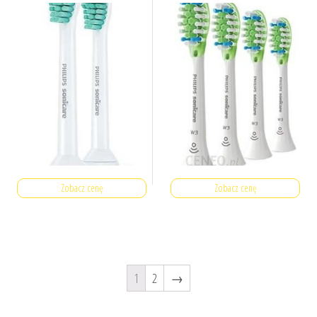
Zobacz cenę
Zobacz cenę
1
2
→