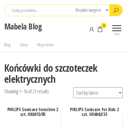
Przejdź
do
treści
Mabela Blog
0
Menu
Blog
Sklep
Moje konto
Końcówki do szczoteczek
elektrycznych
Showing 1–16 of 21 results
PHILIPS Sonicare Sensitive 2
PHILIPS Sonicare for Kids 2
szt. HX6013/05
szt. HX6042/33