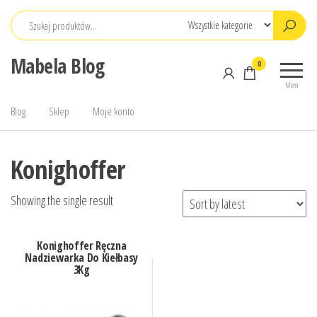
Przejdź
do
treści
Mabela Blog
0
Menu
Blog
Sklep
Moje konto
Konighoffer
Showing the single result
Konighoffer Ręczna
Nadziewarka Do Kiełbasy
3Kg