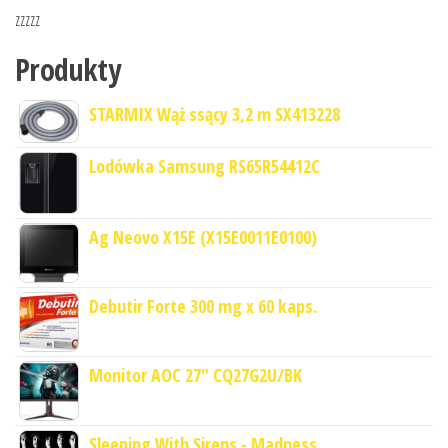
zzzzz
Produkty
STARMIX Wąż ssący 3,2 m SX413228
Lodówka Samsung RS65R54412C
Ag Neovo X15E (X15E0011E0100)
Debutir Forte 300 mg x 60 kaps.
Monitor AOC 27" CQ27G2U/BK
Sleeping With Sirens - Madness