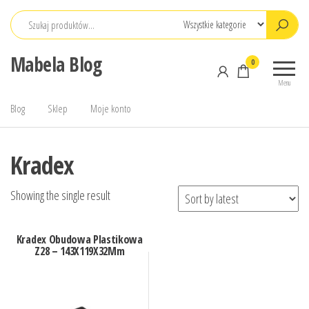
Przejdź
do
treści
Mabela Blog
0
Menu
Blog
Sklep
Moje konto
Kradex
Showing the single result
Kradex Obudowa Plastikowa
Z28 – 143X119X32Mm