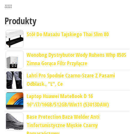
zzzzz
Produkty
Stół Do Masażu Tajskiego Thai Slim 80
Wonobng Dystrybutor Wody Ruhens Whp 850S
Zimna Gorąca Filtr Przyłącze
Lahti Pro Spodnie Czarno-Szare Z Pasami
Odblask., "L", Ce
Laptop Huawei MateBook D 16
16"/i7/16GB/512GB/Win11 (53013DAW)
Base Protection Baza Welder Anti
Tinfortunistyczne Męskie Czarny
Pomarańczowy