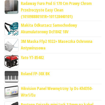
Radaway Furo Pnd Ii 170 Cm Prawy Chrom
Przeźroczyste Easy Clean
(101098880101R+101128440101)
Makita Odkurzacz Samochodowy
Akumulatorowy Dcl184Z 18V
3M Maska Ffp2 9322+ Maseczka Ochronna
Antywirusowa
Yato YT-85482
Roland FP-30X BK
Hikvision Panel Wewnętrzny Ip Ds-Kh8350-
Wte1/Eu
Roxtone Gniazdo mini Jack 3.5mm na kabel