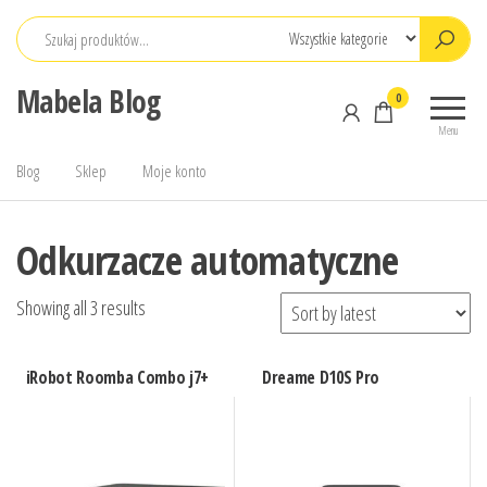
Przejdź
do
treści
Mabela Blog
0
Menu
Blog
Sklep
Moje konto
Odkurzacze automatyczne
Showing all 3 results
iRobot Roomba Combo j7+
Dreame D10S Pro