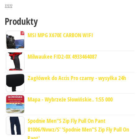
zzzzz
Produkty
MSI MPG X670E CARBON WIFI
Milwaukee FID2-0X 4933464087
Zagłówek do Accis Pro czarny - wysyłka 24h
Mapa - Wybrzeże Słowińskie.. 1:55 000
Spodnie Men''S Zip Fly Pull On Pant
81006/Nvwz/S' 'Spodnie Men''S Zip Fly Pull On
Pant'