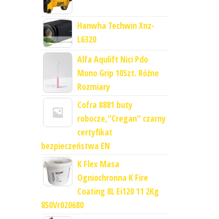
Hanwha Techwin Xnz-
L6320
Alfa Aqulift Nici Pdo
Mono Grip 10Szt. Różne
Rozmiary
Cofra 8881 buty
robocze,"Cregan" czarny
certyfikat
bezpieczeństwa EN
K Flex Masa
Ogniochronna K Fire
Coating 8L Ei120 11 2Kg
850Vr020680