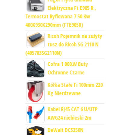
Elektryczna Ft E905 R ,
Termostat Ryflowana 7 50 Kw
400X930X290mm (FTE905R)
Ricoh Pojemnik na zużyty
tusz do Ricoh SG 2110 N
(405783SG2110N)
Cofra 1 000.W Buty
Ochronne Czarne
Kółka Stałe Fi 100mm 220
Kg Nierdzewne
Kabel RJ45 CAT 6 U/UTP
AWG24 niebieski 2m
DeWalt DCS350N