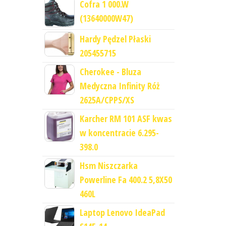
Cofra 1 000.W
(13640000W47)
Hardy Pędzel Płaski
205455715
Cherokee - Bluza
Medyczna Infinity Róż
2625A/CPPS/XS
Karcher RM 101 ASF kwas
w koncentracie 6.295-
398.0
Hsm Niszczarka
Powerline Fa 400.2 5,8X50
460L
Laptop Lenovo IdeaPad