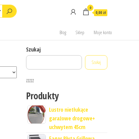
0
0,00 zł
Blog
Sklep
Moje konto
Szukaj
Szukaj
zzzzz
Produkty
Lustro nietłukące
garażowe drogowe+
uchwytem 45cm
Fagor Płyta Grillowa