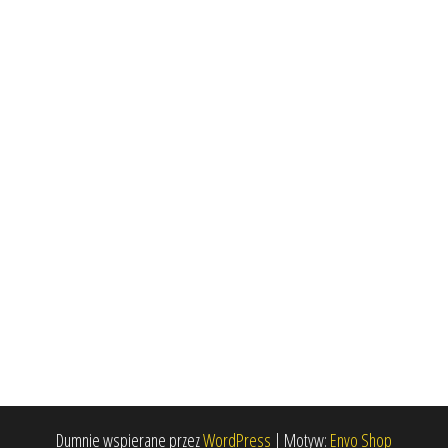
Dumnie wspierane przez
WordPress
|
Motyw:
Envo Shop