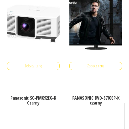
Zobacz cenę
Zobacz cenę
Panasonic SC-PMX92EG-K
PANASONIC DVD-S700EP-K
Czarny
czarny