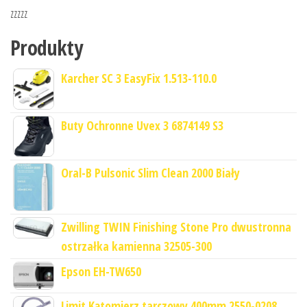
zzzzz
Produkty
Karcher SC 3 EasyFix 1.513-110.0
Buty Ochronne Uvex 3 6874149 S3
Oral-B Pulsonic Slim Clean 2000 Biały
Zwilling TWIN Finishing Stone Pro dwustronna
ostrzałka kamienna 32505-300
Epson EH-TW650
Limit Kątomierz tarczowy 400mm 2550-0208