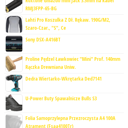
Roxtone Gniazdo mini Jack 3.5mm na kabel
RMJ3FPP-65-BG
Lahti Pro Koszulka Z Dł. Rękaw. 190G/M2,
Szaro-Czar., "S", Ce
Sony DSX-A416BT
Proline Pędzel Ławkowiec "Mini" Prof. 140mm
Rączka Drewniana Uniw.
Dedra Wiertarko-Wkrętarka Ded7141
U-Power Buty Spawalnicze Bulls S3
Folia Samoprzylepna Przezroczysta A4 100A
Atrament (Fsaa4100Tr)