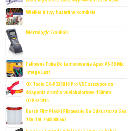
Wielkie bitwy husarii w komiksie
Metrologic ScanPal2
Fellowes Folia Do Laminowania Apex A5 80 Mic
Image Last
OX Tools OX-P324016 Pro VDE szczypce do
ściągania drutów wielokolorowe 160mm
OXP324016
Bosch Filtr Płaski Plisowany Do Odkurzacza Gas
18V-10L 2608000663