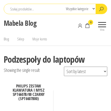
Przejdź
do
treści
Mabela Blog
0
Menu
Blog
Sklep
Moje konto
Podzespoły do laptopów
Showing the single result
PHILIPS ZESTAW
KLAWIATURA I MYSZ
SPT6607B/00 CZARNY
(SPT6607B00)