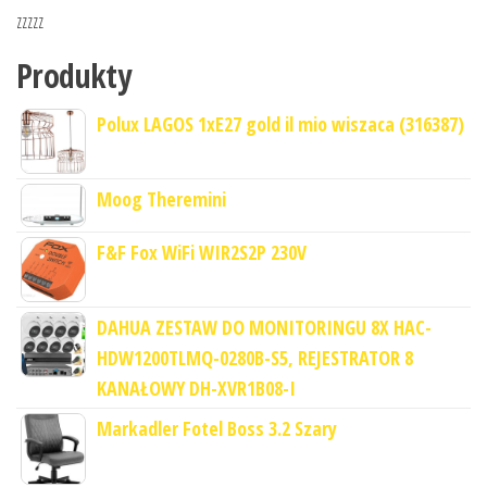
zzzzz
Produkty
Polux LAGOS 1xE27 gold il mio wiszaca (316387)
Moog Theremini
F&F Fox WiFi WIR2S2P 230V
DAHUA ZESTAW DO MONITORINGU 8X HAC-
HDW1200TLMQ-0280B-S5, REJESTRATOR 8
KANAŁOWY DH-XVR1B08-I
Markadler Fotel Boss 3.2 Szary