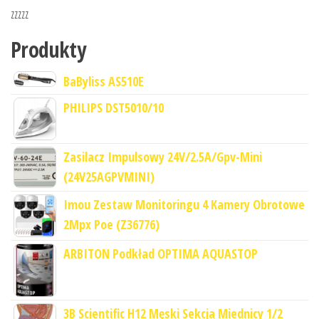
zzzzz
Produkty
BaByliss AS510E
PHILIPS DST5010/10
Zasilacz Impulsowy 24V/2.5A/Gpv-Mini
(24V25AGPVMINI)
Imou Zestaw Monitoringu 4 Kamery Obrotowe
2Mpx Poe (Z36776)
ARBITON Podkład OPTIMA AQUASTOP
3B Scientific H12 Męski Sekcja Miednicy 1/2