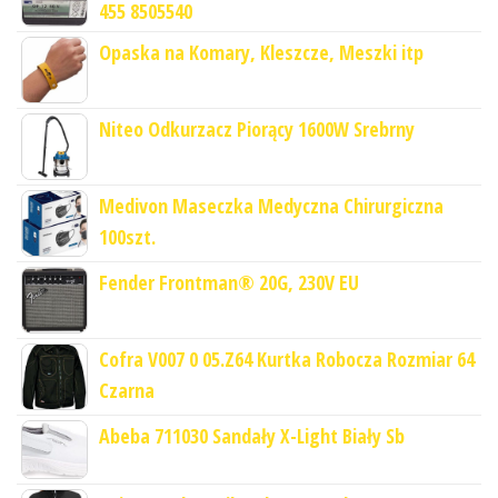
455 8505540
Opaska na Komary, Kleszcze, Meszki itp
Niteo Odkurzacz Piorący 1600W Srebrny
Medivon Maseczka Medyczna Chirurgiczna
100szt.
Fender Frontman® 20G, 230V EU
Cofra V007 0 05.Z64 Kurtka Robocza Rozmiar 64
Czarna
Abeba 711030 Sandały X-Light Biały Sb