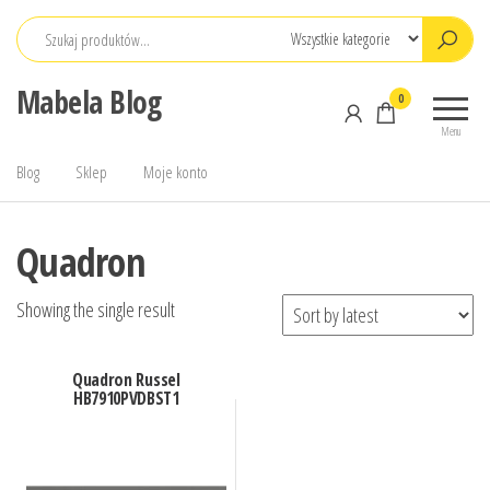
Przejdź
do
treści
Mabela Blog
0
Menu
Blog
Sklep
Moje konto
Quadron
Showing the single result
Quadron Russel
HB7910PVDBST1