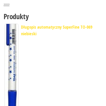
zzzzz
Produkty
Długopis automatyczny SuperFine TO-069
niebieski