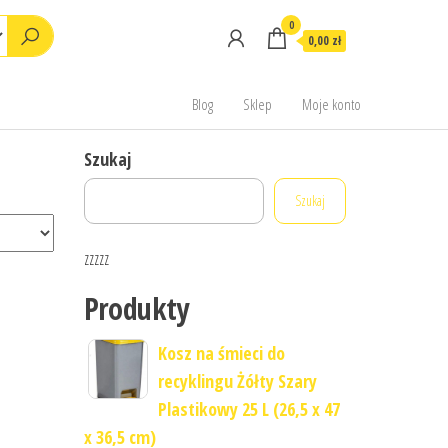
0
0,00 zł
Blog
Sklep
Moje konto
Szukaj
Szukaj
zzzzz
Produkty
Kosz na śmieci do
recyklingu Żółty Szary
Plastikowy 25 L (26,5 x 47
x 36,5 cm)