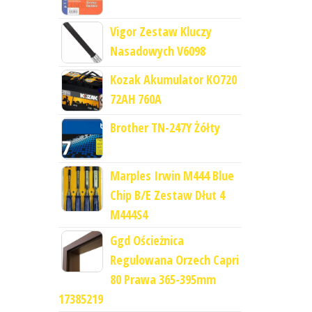
Vigor Zestaw Kluczy
Nasadowych V6098
Kozak Akumulator KO720
72AH 760A
Brother TN-247Y Żółty
Marples Irwin M444 Blue
Chip B/E Zestaw Dłut 4
M444S4
Ggd Ościeżnica
Regulowana Orzech Capri
80 Prawa 365-395mm
17385219