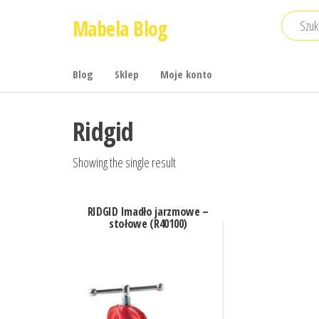
Przejdź
Mabela Blog
do
treści
Blog
Sklep
Moje konto
Ridgid
Showing the single result
RIDGID Imadło jarzmowe –
stołowe (R40100)