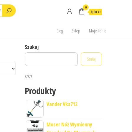
0
0,00 zł
Blog
Sklep
Moje konto
Szukaj
Szukaj
zzzzz
Produkty
Vander Vks712
Moser Nóż Wymienny