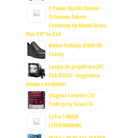
U Power Rp200 Obuwie
Ochronne Zakres
Czerwony Up Model Draco
Plus S1P Src Esd
Rieker Półbuty 03069-00
Czarny
Lampa do projektora JVC
DLA-RS620 - oryginalna
lampa z modułem
Magnat Ceramic C30
Srebrzysty Granit 5L
Cofra 1 000.W
(13541000W46)
Makita 40,0V Xgt 2X4.0Ah