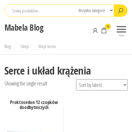
Przejdź
do
treści
Mabela Blog
0
Menu
Blog
Sklep
Moje konto
Serce i układ krążenia
Showing the single result
Proktosedon 12 czopków
doodbytniczych