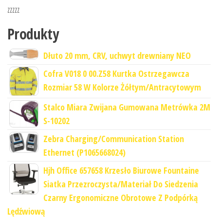
zzzzz
Produkty
Dłuto 20 mm, CRV, uchwyt drewniany NEO
Cofra V018 0 00.Z58 Kurtka Ostrzegawcza
Rozmiar 58 W Kolorze Żółtym/Antracytowym
Stalco Miara Zwijana Gumowana Metrówka 2M
S-10202
Zebra Charging/Communication Station
Ethernet (P1065668024)
Hjh Office 657658 Krzesło Biurowe Fountaine
Siatka Przezroczysta/Materiał Do Siedzenia
Czarny Ergonomiczne Obrotowe Z Podpórką
Lędźwiową