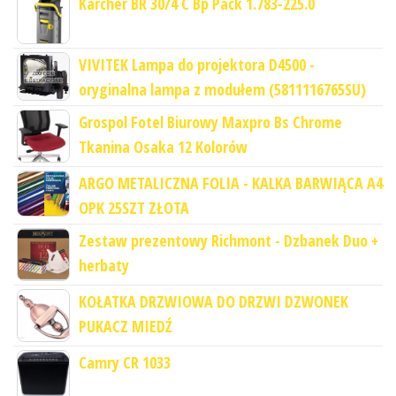
Karcher BR 30/4 C Bp Pack 1.783-225.0
VIVITEK Lampa do projektora D4500 -
oryginalna lampa z modułem (5811116765SU)
Grospol Fotel Biurowy Maxpro Bs Chrome
Tkanina Osaka 12 Kolorów
ARGO METALICZNA FOLIA - KALKA BARWIĄCA A4
OPK 25SZT ZŁOTA
Zestaw prezentowy Richmont - Dzbanek Duo +
herbaty
KOŁATKA DRZWIOWA DO DRZWI DZWONEK
PUKACZ MIEDŹ
Camry CR 1033