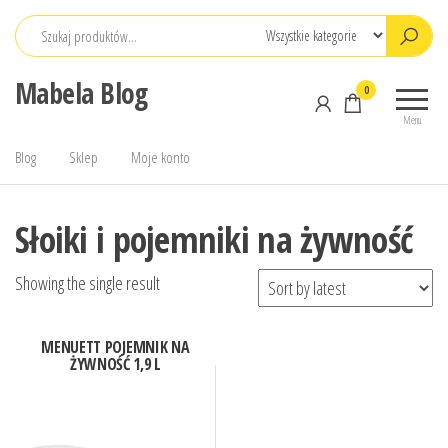
Przejdź
do
treści
Mabela Blog
0
Menu
Blog
Sklep
Moje konto
Słoiki i pojemniki na żywność
Showing the single result
MENUETT POJEMNIK NA
ŻYWNOŚĆ 1,9 L