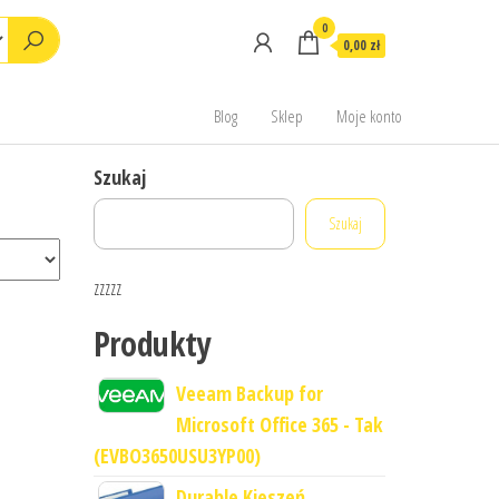
0
0,00 zł
Blog
Sklep
Moje konto
Szukaj
Szukaj
zzzzz
Produkty
Veeam Backup for
Microsoft Office 365 - Tak
(EVBO3650USU3YP00)
Durable Kieszeń