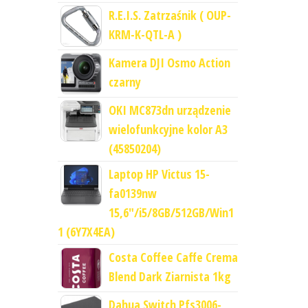
R.E.I.S. Zatrzaśnik ( OUP-
KRM-K-QTL-A )
Kamera DJI Osmo Action
czarny
OKI MC873dn urządzenie
wielofunkcyjne kolor A3
(45850204)
Laptop HP Victus 15-
fa0139nw
15,6"/i5/8GB/512GB/Win1
1 (6Y7X4EA)
Costa Coffee Caffe Crema
Blend Dark Ziarnista 1kg
Dahua Switch Pfs3006-