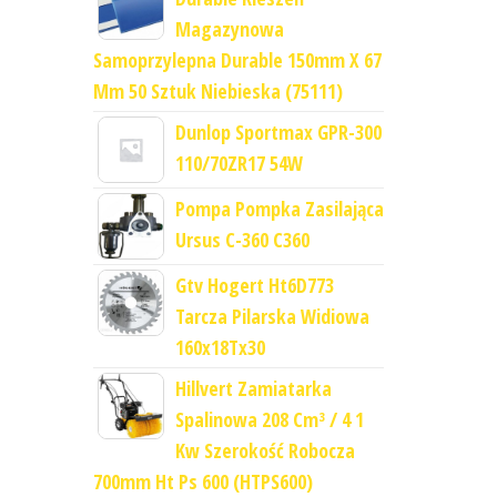
Magazynowa
Samoprzylepna Durable 150mm X 67
Mm 50 Sztuk Niebieska (75111)
Dunlop Sportmax GPR-300
110/70ZR17 54W
Pompa Pompka Zasilająca
Ursus C-360 C360
Gtv Hogert Ht6D773
Tarcza Pilarska Widiowa
160x18Tx30
Hillvert Zamiatarka
Spalinowa 208 Cm³ / 4 1
Kw Szerokość Robocza
700mm Ht Ps 600 (HTPS600)