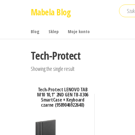
Przejdź
Mabela Blog
do
treści
Blog
Sklep
Moje konto
Tech-Protect
Showing the single result
Tech-Protect LENOVO TAB
M10 10,1″ 2ND GEN TB-X306
SmartCase + Keyboard
czarne (9589046922640)