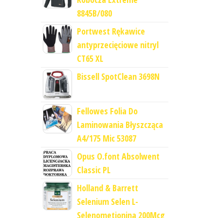
8845B/080
Portwest Rękawice
antyprzecięciowe nitryl
CT65 XL
Bissell SpotClean 3698N
Fellowes Folia Do
Laminowania Błyszcząca
A4/175 Mic 53087
Opus O.font Absolwent
Classic PL
Holland & Barrett
Selenium Selen L-
Selenometionina 200Mcg