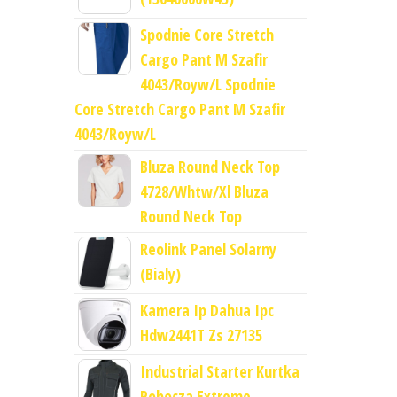
Spodnie Core Stretch
Cargo Pant M Szafir
4043/Royw/L Spodnie
Core Stretch Cargo Pant M Szafir
4043/Royw/L
Bluza Round Neck Top
4728/Whtw/Xl Bluza
Round Neck Top
Reolink Panel Solarny
(Bialy)
Kamera Ip Dahua Ipc
Hdw2441T Zs 27135
Industrial Starter Kurtka
Robocza Extreme