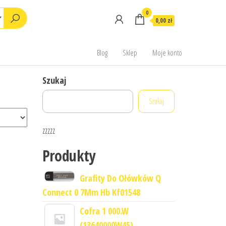
0
0,00 zł
Blog
Sklep
Moje konto
Szukaj
Szukaj
zzzzz
Produkty
Grafity Do Ołówków Q
Connect 0 7Mm Hb Kf01548
Cofra 1 000.W
(13640000W45)