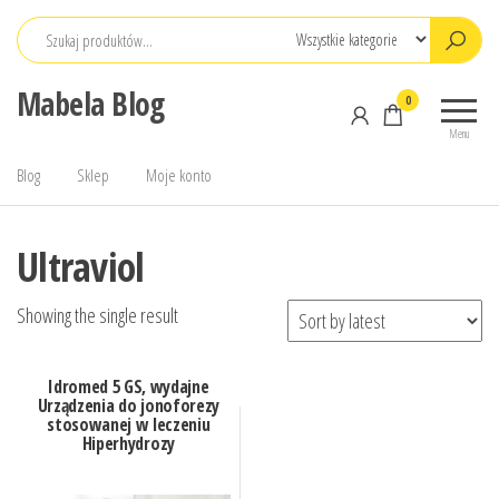
Przejdź
do
treści
Mabela Blog
0
Menu
Blog
Sklep
Moje konto
Ultraviol
Showing the single result
Idromed 5 GS, wydajne
Urządzenia do jonoforezy
stosowanej w leczeniu
Hiperhydrozy