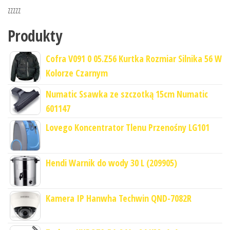
zzzzz
Produkty
Cofra V091 0 05.Z56 Kurtka Rozmiar Silnika 56 W
Kolorze Czarnym
Numatic Ssawka ze szczotką 15cm Numatic
601147
Lovego Koncentrator Tlenu Przenośny LG101
Hendi Warnik do wody 30 L (209905)
Kamera IP Hanwha Techwin QND-7082R