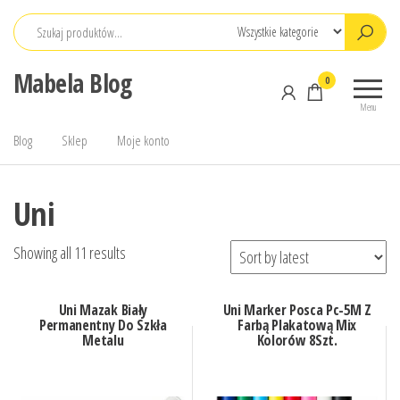
Przejdź
do
treści
Mabela Blog
0
Menu
Blog
Sklep
Moje konto
Uni
Showing all 11 results
Uni Mazak Biały
Uni Marker Posca Pc-5M Z
Permanentny Do Szkła
Farbą Plakatową Mix
Metalu
Kolorów 8Szt.