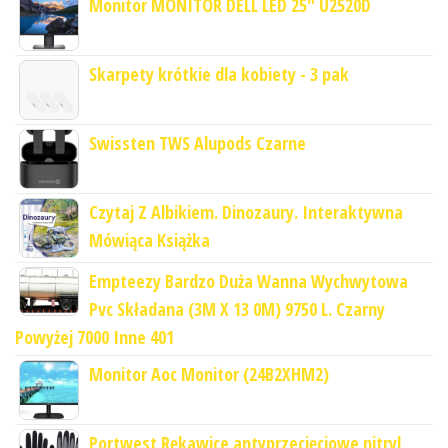
Monitor MONITOR DELL LED 25" U2520D
Skarpety krótkie dla kobiety - 3 pak
Swissten TWS Alupods Czarne
Czytaj Z Albikiem. Dinozaury. Interaktywna
Mówiąca Książka
Empteezy Bardzo Duża Wanna Wychwytowa
Pvc Składana (3M X 13 0M) 9750 L. Czarny
Powyżej 7000 Inne 401
Monitor Aoc Monitor (24B2XHM2)
Portwest Rękawice antyprzecięciowe nitryl