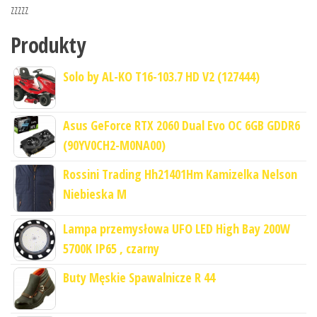
zzzzz
Produkty
Solo by AL-KO T16-103.7 HD V2 (127444)
Asus GeForce RTX 2060 Dual Evo OC 6GB GDDR6
(90YV0CH2-M0NA00)
Rossini Trading Hh21401Hm Kamizelka Nelson
Niebieska M
Lampa przemysłowa UFO LED High Bay 200W
5700K IP65 , czarny
Buty Męskie Spawalnicze R 44