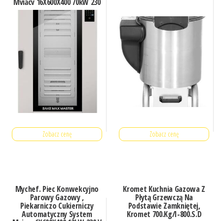
Myjący 16X600X400 70kW 230
V Mychef Bake Max Maste
(BAK
Zobacz cenę
Zobacz cenę
Mychef. Piec Konwekcyjno
Kromet Kuchnia Gazowa Z
Parowy Gazowy ,
Płytą Grzewczą Na
Piekarniczo Cukierniczy
Podstawie Zamkniętej,
Automatyczny System
Kromet 700.Kg/I-800.S.D