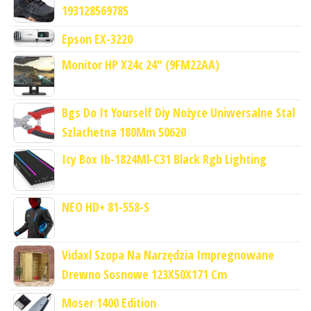
193128569785
Epson EX-3220
Monitor HP X24c 24" (9FM22AA)
Bgs Do It Yourself Diy Nożyce Uniwersalne Stal
Szlachetna 180Mm 50620
Icy Box Ib-1824Ml-C31 Black Rgb Lighting
NEO HD+ 81-558-S
Vidaxl Szopa Na Narzędzia Impregnowane
Drewno Sosnowe 123X50X171 Cm
Moser 1400 Edition