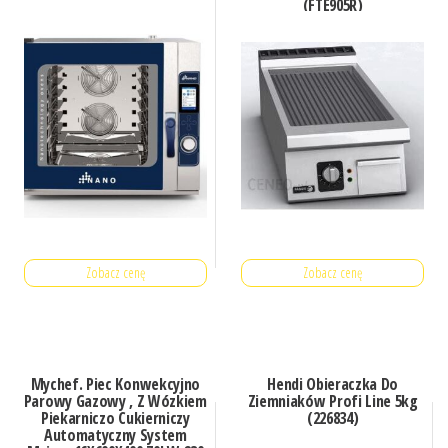
(FTE905R)
Zobacz cenę
Zobacz cenę
Mychef. Piec Konwekcyjno
Hendi Obieraczka Do
Parowy Gazowy , Z Wózkiem
Ziemniaków Profi Line 5kg
Piekarniczo Cukierniczy
(226834)
Automatyczny System