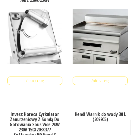
70kg 230V/250W
585X435X(H)790Mm
Zobacz cenę
Zobacz cenę
Invest Horeca Cyrkulator
Hendi Warnik do wody 30 L
Zanurzeniowy Z Sondą Do
(209905)
Gotowania Sous Vide 2kW
230V 150X203X377
Softcooker Wi Food X