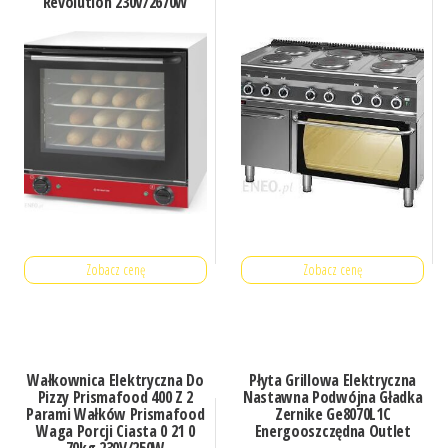
Revolution 230V/2670W
595X595X(H)570Mm
Zobacz cenę
Zobacz cenę
Wałkownica Elektryczna Do
Płyta Grillowa Elektryczna
Pizzy Prismafood 400 Z 2
Nastawna Podwójna Gładka
Parami Wałków Prismafood
Zernike Ge8070L1C
Waga Porcji Ciasta 0 21 0
Energooszczędna Outlet