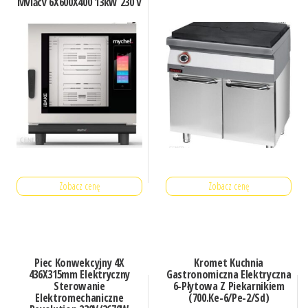
Myjący 6X600X400 13kW 230 V
Mychef Ibake 6G (IBAKE6G)
Zobacz cenę
Zobacz cenę
Piec Konwekcyjny 4X
Kromet Kuchnia
436X315mm Elektryczny
Gastronomiczna Elektryczna
Sterowanie
6-Płytowa Z Piekarnikiem
Elektromechaniczne
(700.Ke-6/Pe-2/Sd)