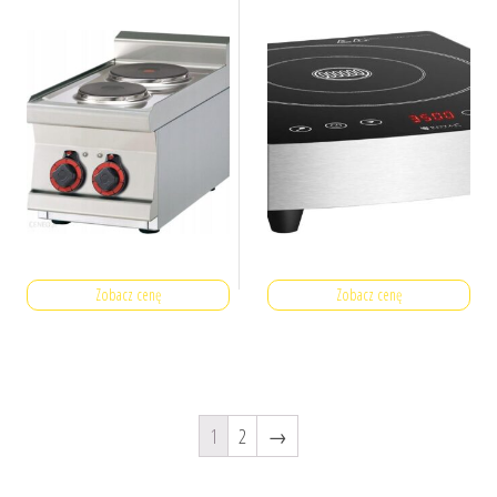
Zobacz cenę
Zobacz cenę
1
2
→