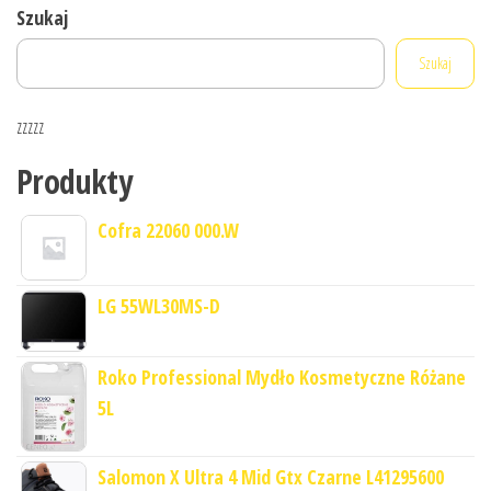
Szukaj
Szukaj
zzzzz
Produkty
Cofra 22060 000.W
LG 55WL30MS-D
Roko Professional Mydło Kosmetyczne Różane
5L
Salomon X Ultra 4 Mid Gtx Czarne L41295600