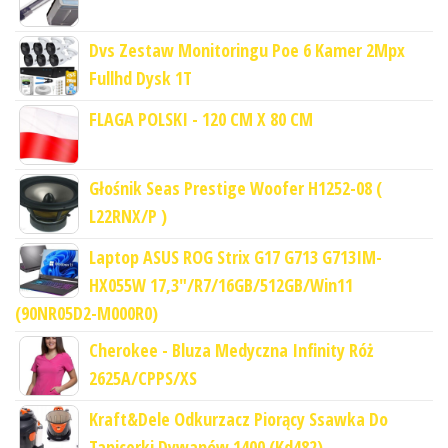
Dvs Zestaw Monitoringu Poe 6 Kamer 2Mpx
Fullhd Dysk 1T
FLAGA POLSKI - 120 CM X 80 CM
Głośnik Seas Prestige Woofer H1252-08 (
L22RNX/P )
Laptop ASUS ROG Strix G17 G713 G713IM-
HX055W 17,3"/R7/16GB/512GB/Win11
(90NR05D2-M000R0)
Cherokee - Bluza Medyczna Infinity Róż
2625A/CPPS/XS
Kraft&Dele Odkurzacz Piorący Ssawka Do
Tapicerki Dywanów 1400 (Kd482)