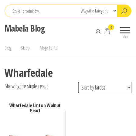
Przejdź
do
treści
Mabela Blog
0
Menu
Blog
Sklep
Moje konto
Wharfedale
Showing the single result
Wharfedale Linton Walnut
Pearl