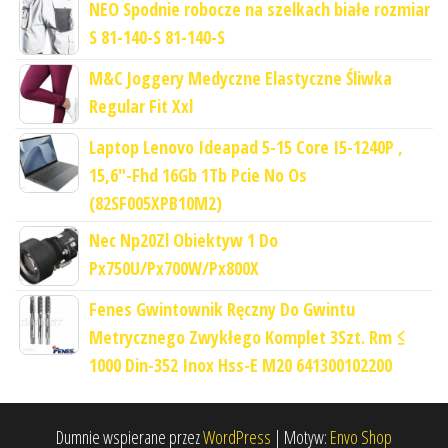
NEO Spodnie robocze na szelkach białe rozmiar
S 81-140-S 81-140-S
M&C Joggery Medyczne Elastyczne Śliwka
Regular Fit Xxl
Laptop Lenovo Ideapad 5-15 Core I5-1240P ,
15,6"-Fhd 16Gb 1Tb Pcie No Os
(82SF005XPB10M2)
Nec Np20Zl Obiektyw 1 Do
Px750U/Px700W/Px800X
Fenes Gwintownik Ręczny Do Gwintu
Metrycznego Zwykłego Komplet 3Szt. Rm ≤
1000 Din-352 Inox Hss-E M20 641300102200
Dumnie wspierane przez
WordPress
|
Motyw:
Envo Shop