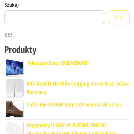
Szukaj
Szukaj
zzzzz
Produkty
Telewizor Sony XR65A83KAEP
Alfa Aqulift Nici Pdo Cogging Screw 8Szt. Różne
Rozmiary
Cofra Fw 0 000.W Buty Ochronne Kavir S3 Src
Oryginalny HIGGS3® ALIEN® EMC-82
Oryginalny Higgs3® Alien® zapis/odczyt