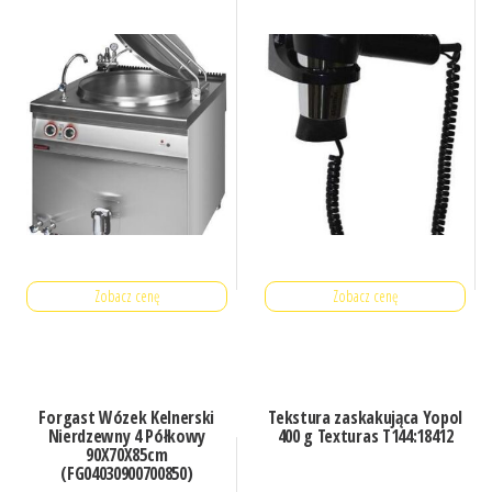
Zobacz cenę
Zobacz cenę
Forgast Wózek Kelnerski
Tekstura zaskakująca Yopol
Nierdzewny 4 Półkowy
400 g Texturas T144:18412
90X70X85cm
(FG04030900700850)