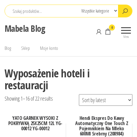
Przejdź
do
treści
Mabela Blog
0
Menu
Blog
Sklep
Moje konto
Wyposażenie hoteli i
restauracji
Showing 1–16 of 22 results
YATO GARNEK WYSOKI Z
Hendi Ekspres Do Kawy
POKRYWKĄ 25X25CM 12L YG-
Automatyczny One Touch Z
00012 YG-00012
Pojemnikiem Na Mleko
600Ml Srebrny (208984)