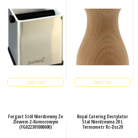
Zobacz cenę
Zobacz cenę
Forgast Stół Nierdzewny Ze
Royal Catering Destylator
Zlewem 2-Komorowym
Stal Nierdzewna 20 L
(FG022301000600)
Termometr Rc-Dss20