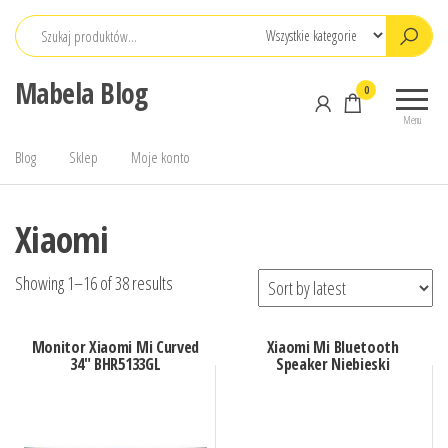
Przejdź
do
treści
Mabela Blog
0
Menu
Blog
Sklep
Moje konto
Xiaomi
Showing 1–16 of 38 results
Monitor Xiaomi Mi Curved
Xiaomi Mi Bluetooth
34″ BHR5133GL
Speaker Niebieski