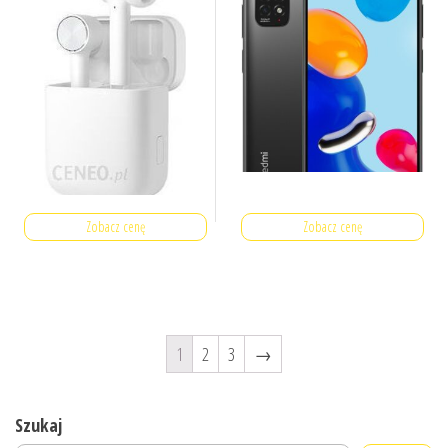
Zobacz cenę
Zobacz cenę
1
2
3
→
Szukaj