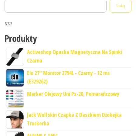
Szukaj
zzzzz
Produkty
Activeshop Opaska Magnetyczna Na Spinki
Czarna
Elo 27" Monitor 2794L - Czarny - 12 ms
(E329262)
Marker Olejowy Uni Px-20, Pomarańczowy
Jack Wolfskin Czapka Z Daszkiem Dżokejka
Truckerka
ALPINE S-S65C