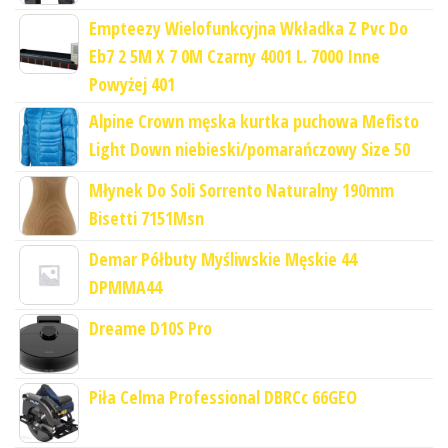
Empteezy Wielofunkcyjna Wkładka Z Pvc Do
Eb7 2 5M X 7 0M Czarny 4001 L. 7000 Inne
Powyżej 401
Alpine Crown męska kurtka puchowa Mefisto
Light Down niebieski/pomarańczowy Size 50
Młynek Do Soli Sorrento Naturalny 190mm
Bisetti 7151Msn
Demar Półbuty Myśliwskie Męskie 44
DPMMA44
Dreame D10S Pro
Piła Celma Professional DBRCc 66GEO