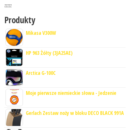
zzzzz
Produkty
Mikasa V300W
HP 963 Żółty (3JA25AE)
Arctica G-100C
Moje pierwsze niemieckie słowa - Jedzenie
Gerlach Zestaw noży w bloku DECO BLACK 991A