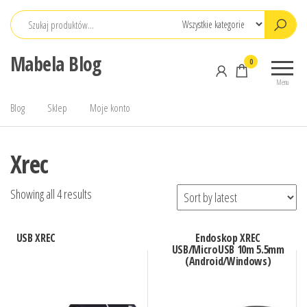
Przejdź
do
treści
Mabela Blog
0
Menu
Blog
Sklep
Moje konto
Xrec
Showing all 4 results
USB XREC
Endoskop XREC
USB/MicroUSB 10m 5.5mm
(Android/Windows)