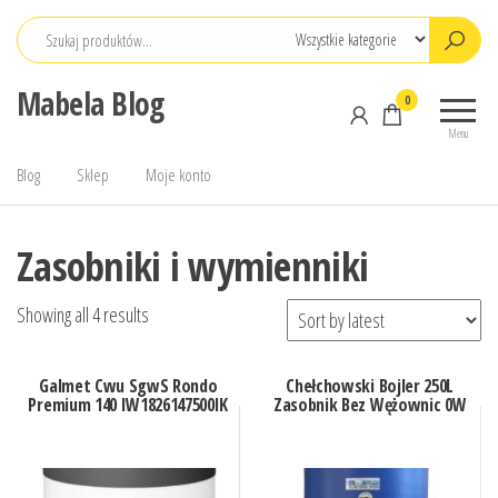
Przejdź
do
treści
Mabela Blog
0
Menu
Blog
Sklep
Moje konto
Zasobniki i wymienniki
Showing all 4 results
Galmet Cwu SgwS Rondo
Chełchowski Bojler 250L
Premium 140 IW1826147500IK
Zasobnik Bez Wężownic 0W