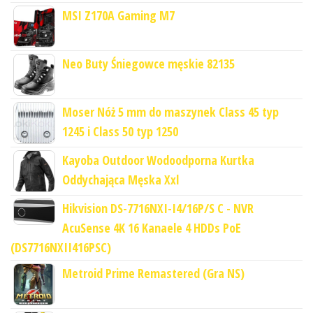
MSI Z170A Gaming M7
Neo Buty Śniegowce męskie 82135
Moser Nóż 5 mm do maszynek Class 45 typ
1245 i Class 50 typ 1250
Kayoba Outdoor Wodoodporna Kurtka
Oddychająca Męska Xxl
Hikvision DS-7716NXI-I4/16P/S C - NVR
AcuSense 4K 16 Kanaele 4 HDDs PoE
(DS7716NXII416PSC)
Metroid Prime Remastered (Gra NS)