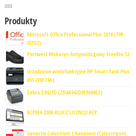
zzzzz
Produkty
Microsoft Office Professional Plus 2016 (79P-
05552)
Portwest Mokasyn Antypoślizgowy Steelite S2
Urządzenie wielofunkcyjne HP Smart Tank Plus
655 (Y0F74A)
Zebra Zd421D (ZD4A042D0EM00EZ)
RCPM4-2000 KLUCZ LICENCJI RCP
Genactiv Colostrum z bananem (Colostrigen),