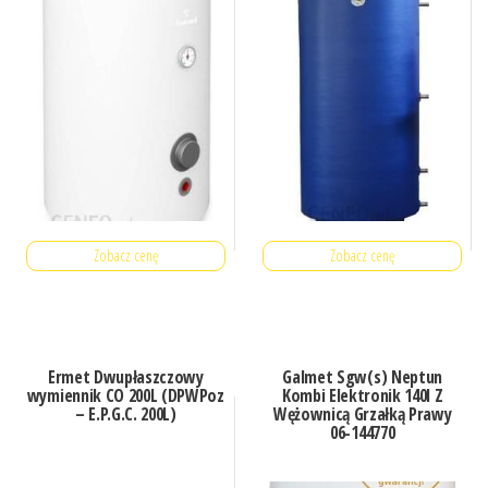
Zobacz cenę
Zobacz cenę
Ermet Dwupłaszczowy
Galmet Sgw(s) Neptun
wymiennik CO 200L (DPWPoz
Kombi Elektronik 140l Z
– E.P.G.C. 200L)
Wężownicą Grzałką Prawy
06-144770