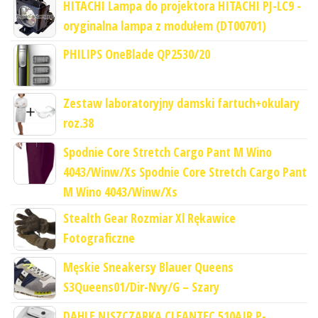
HITACHI Lampa do projektora HITACHI PJ-LC9 -
oryginalna lampa z modułem (DT00701)
PHILIPS OneBlade QP2530/20
Zestaw laboratoryjny damski fartuch+okulary
roz.38
Spodnie Core Stretch Cargo Pant M Wino
4043/Winw/Xs Spodnie Core Stretch Cargo Pant
M Wino 4043/Winw/Xs
Stealth Gear Rozmiar Xl Rękawice
Fotograficzne
Męskie Sneakersy Blauer Queens
S3Queens01/Dir-Nvy/G – Szary
DAHLE NISZCZARKA CLEANTEC 510AIR P-