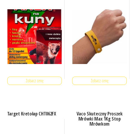
Zobacz cenę
Zobacz cenę
Target Kretołap CHT062FX
Vaco Skuteczny Proszek
Mrówki Max 1Kg Stop
Mrówkom