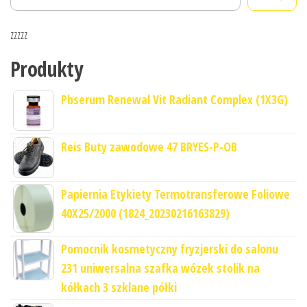
zzzzz
Produkty
Pbserum Renewal Vit Radiant Complex (1X3G)
Reis Buty zawodowe 47 BRYES-P-OB
Papiernia Etykiety Termotransferowe Foliowe
40X25/2000 (1824_20230216163829)
Pomocnik kosmetyczny fryzjerski do salonu
231 uniwersalna szafka wózek stolik na
kółkach 3 szklane półki