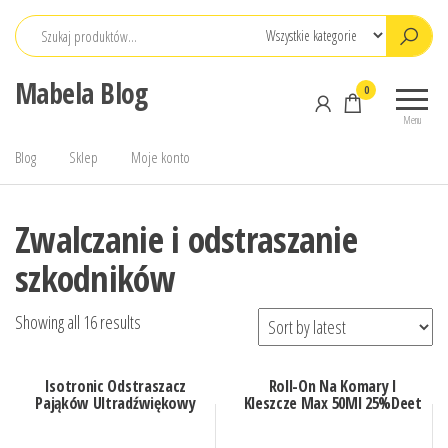
Przejdź
do
treści
Mabela Blog
0
Menu
Blog
Sklep
Moje konto
Zwalczanie i odstraszanie
szkodników
Showing all 16 results
Isotronic Odstraszacz
Roll-On Na Komary I
Pająków Ultradźwiękowy
Kleszcze Max 50Ml 25%Deet